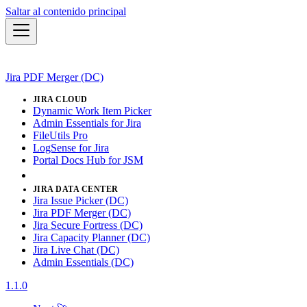
Saltar al contenido principal
Jira PDF Merger (DC)
JIRA CLOUD
Dynamic Work Item Picker
Admin Essentials for Jira
FileUtils Pro
LogSense for Jira
Portal Docs Hub for JSM
JIRA DATA CENTER
Jira Issue Picker (DC)
Jira PDF Merger (DC)
Jira Secure Fortress (DC)
Jira Capacity Planner (DC)
Jira Live Chat (DC)
Admin Essentials (DC)
1.1.0