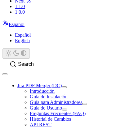
Next 🚀
1.1.0
1.0.0
Español
Español
English
Search
Jira PDF Merger (DC)
Introducción
Guía de Instalación
Guía para Administradores
Guía de Usuario
Preguntas Frecuentes (FAQ)
Historial de Cambios
API REST