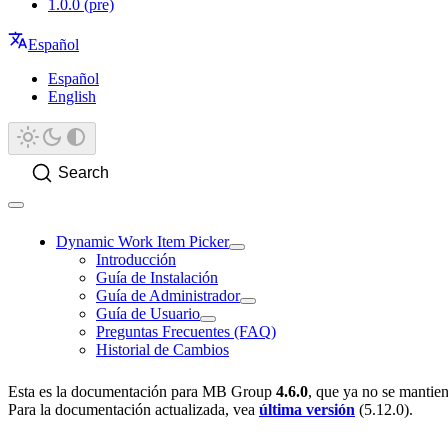
1.0.0 (pre)
Español
Español
English
Search
Dynamic Work Item Picker
Introducción
Guía de Instalación
Guía de Administrador
Guía de Usuario
Preguntas Frecuentes (FAQ)
Historial de Cambios
Esta es la documentación para
MB Group
4.6.0
, que ya no se mantie
Para la documentación actualizada, vea
última versión
(
5.12.0
).