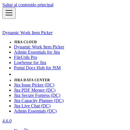
Saltar al contenido principal
Dynamic Work Item Picker
JIRA CLOUD
Dynamic Work Item Picker
Admin Essentials for Jira
FileUtils Pro
LogSense for Jira
Portal Docs Hub for JSM
JIRA DATA CENTER
Jira Issue Picker (DC)
Jira PDF Merger (DC)
Jira Secure Fortress (DC)
Jira Capacity Planner (DC)
Jira Live Chat (DC)
Admin Essentials (DC)
4.6.0